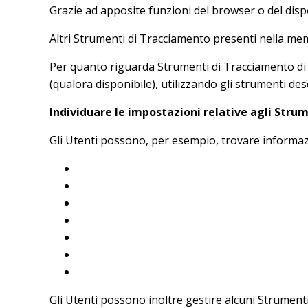
Grazie ad apposite funzioni del browser o del dis
Altri Strumenti di Tracciamento presenti nella me
Per quanto riguarda Strumenti di Tracciamento di te
(qualora disponibile), utilizzando gli strumenti des
Individuare le impostazioni relative agli Stru
Gli Utenti possono, per esempio, trovare informazio
Google Chrome
Mozilla Firefox
Apple Safari
Microsoft Internet Explorer
Microsoft Edge
Brave
Opera
Gli Utenti possono inoltre gestire alcuni Strumenti